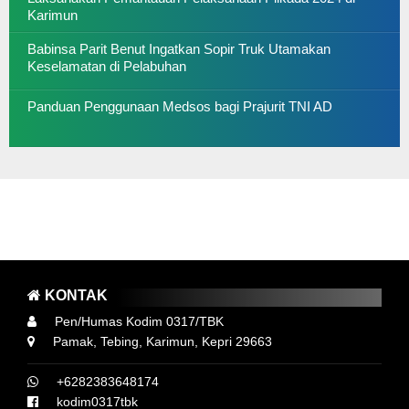
Karimun
Babinsa Parit Benut Ingatkan Sopir Truk Utamakan
Keselamatan di Pelabuhan
Panduan Penggunaan Medsos bagi Prajurit TNI AD
AYO LAWAN COVID 19, SUKSESKAN SERBUAN
VAKSINASI GURINDAM 12 KODIM 0317 TBK
AT 3M YA ..! MEMAKAI MASKER, MENCUCI TANGAN DAN MENJAGA 
KONTAK
Pen/Humas Kodim 0317/TBK
Pamak, Tebing, Karimun, Kepri 29663
+6282383648174
kodim0317tbk