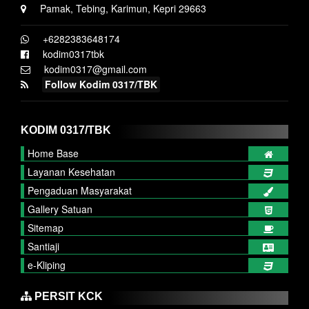
Pamak, Tebing, Karimun, Kepri 29663
+6282383648174
kodim0317tbk
kodim0317@gmail.com
Follow Kodim 0317/TBK
KODIM 0317/TBK
Home Base
Layanan Kesehatan
Pengaduan Masyarakat
Gallery Satuan
Sitemap
Santiaji
e-Kliping
PERSIT KCK