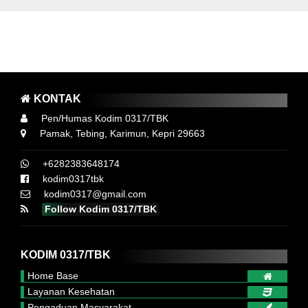
AYO LAWAN COVID 19, SUKSESKAN SERBUAN
VAKSINASI GURINDAM 12 KODIM 0317 TBK
AT 3M YA ..! MEMAKAI MASKER, MENCUCI TANGAN DAN MENJAGA
KONTAK
Pen/Humas Kodim 0317/TBK
Pamak, Tebing, Karimun, Kepri 29663
+6282383648174
kodim0317tbk
kodim0317@gmail.com
Follow Kodim 0317/TBK
KODIM 0317/TBK
Home Base
Layanan Kesehatan
Pengaduan Masyarakat