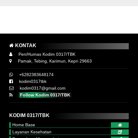
AYO LAWAN COVID 19, SUKSESKAN SERBUAN
VAKSINASI GURINDAM 12 KODIM 0317 TBK
M YA ..! MEMAKAI MASKER, MENCUCI TANGAN DAN MENJAGA JARA
KONTAK
Pen/Humas Kodim 0317/TBK
Pamak, Tebing, Karimun, Kepri 29663
+6282383648174
kodim0317tbk
kodim0317@gmail.com
Follow Kodim 0317/TBK
KODIM 0317/TBK
Home Base
Layanan Kesehatan