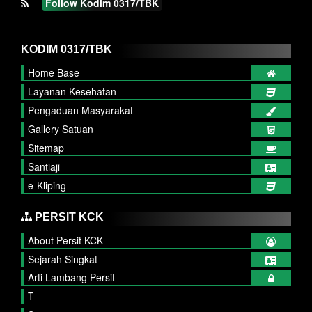
Follow Kodim 0317/TBK
KODIM 0317/TBK
Home Base
Layanan Kesehatan
Pengaduan Masyarakat
Gallery Satuan
Sitemap
Santiaji
e-Kliping
PERSIT KCK
About Persit KCK
Sejarah Singkat
Arti Lambang Persit
Tupok, Sifat dan Watak