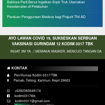
Babinsa Parit Benut Ingatkan Sopir Truk Utamakan
Keselamatan di Pelabuhan
Panduan Penggunaan Medsos bagi Prajurit TNI AD
AYO LAWAN COVID 19, SUKSESKAN SERBUAN
VAKSINASI GURINDAM 12 KODIM 0317 TBK
T 3M YA ..! MEMAKAI MASKER, MENCUCI TANGAN DAN MENJAGA 
KONTAK
Pen/Humas Kodim 0317/TBK
Pamak, Tebing, Karimun, Kepri 29663
+6282383648174
kodim0317tbk
kodim0317@gmail.com