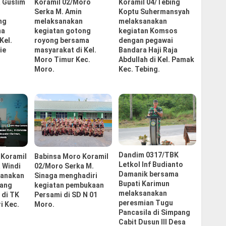
 Guslim
Koramil 02/Moro
Koramil 04/Tebing
Serka M. Amin
Koptu Suhermansyah
ng
melaksanakan
melaksanakan
ma
kegiatan gotong
kegiatan Komsos
Kel.
royong bersama
dengan pegawai
ie
masyarakat di Kel.
Bandara Haji Raja
Moro Timur Kec.
Abdullah di Kel. Pamak
Moro.
Kec. Tebing.
Dandim 0317/TBK
 Koramil
Babinsa Moro Koramil
Letkol Inf Budianto
 Windi
02/Moro Serka M.
Damanik bersama
sanakan
Sinaga menghadiri
Bupati Karimun
bang
kegiatan pembukaan
melaksanakan
 di TK
Persami di SD N 01
peresmian Tugu
i Kec.
Moro.
Pancasila di Simpang
Cabit Dusun III Desa