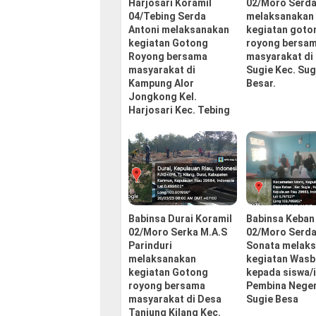
Harjosari Koramil
02/Moro Serda
04/Tebing Serda
melaksanakan
Antoni melaksanakan
kegiatan goto
kegiatan Gotong
royong bersa
Royong bersama
masyarakat di 
masyarakat di
Sugie Kec. Sug
Kampung Alor
Besar.
Jongkong Kel.
Harjosari Kec. Tebing
Babinsa Durai Koramil
Babinsa Keban
02/Moro Serka M.A.S
02/Moro Serda
Parinduri
Sonata melak
melaksanakan
kegiatan Was
kegiatan Gotong
kepada siswa/i
royong bersama
Pembina Neger
masyarakat di Desa
Sugie Besa
Tanjung Kilang Kec.