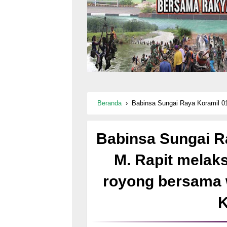
Beranda
›
Babinsa Sungai Raya Koramil 01/Balai Serda M.
Babinsa Sungai R
M. Rapit melak
royong bersama 
K