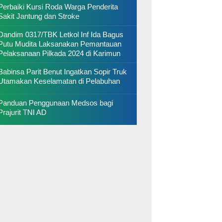
Perbaiki Kursi Roda Warga Penderita
Sakit Jantung dan Stroke
Dandim 0317/TBK Letkol Inf Ida Bagus
Putu Mudita Laksanakan Pemantauan
Pelaksanaan Pilkada 2024 di Karimun
Babinsa Parit Benut Ingatkan Sopir Truk
Utamakan Keselamatan di Pelabuhan
Panduan Penggunaan Medsos bagi
Prajurit TNI AD