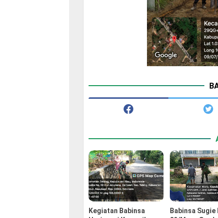
BA
Kegiatan Babinsa
Babinsa Sugie