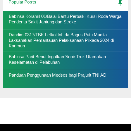
Popular Posts
Babinsa Koramil 01/Balai Bantu Perbaiki Kursi Roda Warga
Penderita Sakit Jantung dan Stroke
Dandim 0317/TBK Letkol Inf Ida Bagus Putu Mudita
Laksanakan Pemantauan Pelaksanaan Pilkada 2024 di
Karimun
Babinsa Parit Benut Ingatkan Sopir Truk Utamakan
Keselamatan di Pelabuhan
Panduan Penggunaan Medsos bagi Prajurit TNI AD
AYO LAWAN COVID 19, SUKSESKAN SERBUAN
VAKSINASI GURINDAM 12 KODIM 0317 TBK
INGAT 3M YA ..!