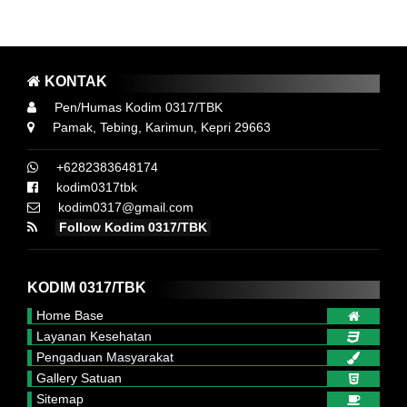
GAT 3M YA ..! MEMAKAI MASKER, MENCUCI TANGAN DAN MENJAG
KONTAK
Pen/Humas Kodim 0317/TBK
Pamak, Tebing, Karimun, Kepri 29663
+6282383648174
kodim0317tbk
kodim0317@gmail.com
Follow Kodim 0317/TBK
KODIM 0317/TBK
Home Base
Layanan Kesehatan
Pengaduan Masyarakat
Gallery Satuan
Sitemap