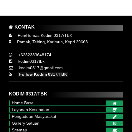
AT 3M YA ..! MEMAKAI MASKER, MENCUCI TANGAN DAN MENJAGA
KONTAK
Pen/Humas Kodim 0317/TBK
Pamak, Tebing, Karimun, Kepri 29663
+6282383648174
kodim0317tbk
kodim0317@gmail.com
Follow Kodim 0317/TBK
KODIM 0317/TBK
Home Base
Layanan Kesehatan
Pengaduan Masyarakat
Gallery Satuan
Sitemap