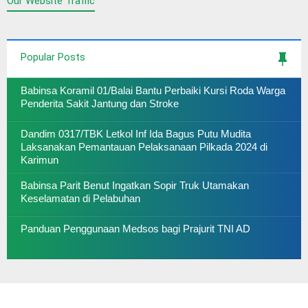
Our Website Traffic
Popular Posts
Babinsa Koramil 01/Balai Bantu Perbaiki Kursi Roda Warga
Penderita Sakit Jantung dan Stroke
Dandim 0317/TBK Letkol Inf Ida Bagus Putu Mudita
Laksanakan Pemantauan Pelaksanaan Pilkada 2024 di
Karimun
Babinsa Parit Benut Ingatkan Sopir Truk Utamakan
Keselamatan di Pelabuhan
Panduan Penggunaan Medsos bagi Prajurit TNI AD
AYO LAWAN COVID 19, SUKSESKAN SERBUAN
VAKSINASI GURINDAM 12 KODIM 0317 TBK