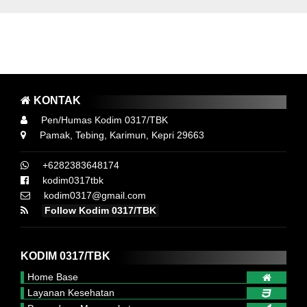
AYO LAWAN COVID 19, SUKSESKAN SERBUAN
VAKSINASI GURINDAM 12 KODIM 0317 TBK
MAKAI MASKER, MENCUCI TANGAN DAN MENJAGA JARAK
KONTAK
Pen/Humas Kodim 0317/TBK
Pamak, Tebing, Karimun, Kepri 29663
+6282383648174
kodim0317tbk
kodim0317@gmail.com
Follow Kodim 0317/TBK
KODIM 0317/TBK
Home Base
Layanan Kesehatan