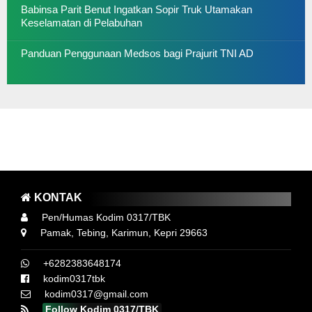
Babinsa Parit Benut Ingatkan Sopir Truk Utamakan
Keselamatan di Pelabuhan
Panduan Penggunaan Medsos bagi Prajurit TNI AD
AYO LAWAN COVID 19, SUKSESKAN SERBUAN
VAKSINASI GURINDAM 12 KODIM 0317 TBK
 3M YA ..! MEMAKAI MASKER, MENCUCI TANGAN DAN MENJAGA J
KONTAK
Pen/Humas Kodim 0317/TBK
Pamak, Tebing, Karimun, Kepri 29663
+6282383648174
kodim0317tbk
kodim0317@gmail.com
Follow Kodim 0317/TBK