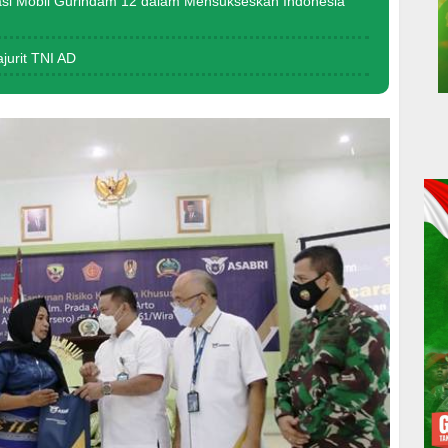
asi Mobil Gurindam 12 dalam Mensukseskan Indonesia
urit TNI AD