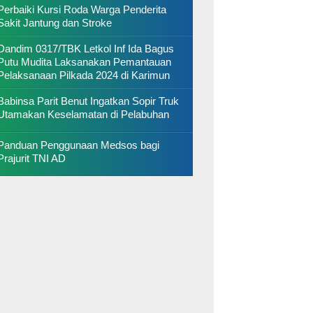
Perbaiki Kursi Roda Warga Penderita
Sakit Jantung dan Stroke
Dandim 0317/TBK Letkol Inf Ida Bagus
Putu Mudita Laksanakan Pemantauan
Pelaksanaan Pilkada 2024 di Karimun
Babinsa Parit Benut Ingatkan Sopir Truk
Utamakan Keselamatan di Pelabuhan
Panduan Penggunaan Medsos bagi
Prajurit TNI AD