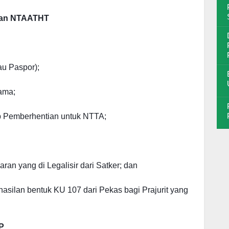
 dan NTAATHT
tau Paspor);
ama;
p Pemberhentian untuk NTTA;
an yang di Legalisir dari Satker; dan
silan bentuk KU 107 dari Pekas bagi Prajurit yang
P