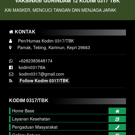
VAKSINASI GURINDAM 12 KODIM 0317 TBK
ASKER, MENCUCI TANGAN DAN MENJAGA JARAK
KONTAK
Pen/Humas Kodim 0317/TBK
Pamak, Tebing, Karimun, Kepri 29663
+6282383648174
kodim0317tbk
kodim0317@gmail.com
Follow Kodim 0317/TBK
KODIM 0317/TBK
Home Base
Layanan Kesehatan
Pengaduan Masyarakat