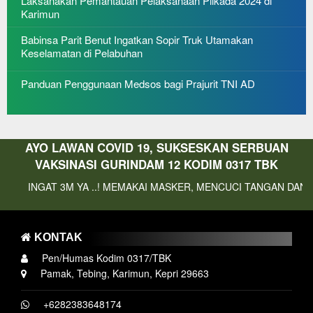
Laksanakan Pemantauan Pelaksanaan Pilkada 2024 di
Karimun
Babinsa Parit Benut Ingatkan Sopir Truk Utamakan
Keselamatan di Pelabuhan
Panduan Penggunaan Medsos bagi Prajurit TNI AD
AYO LAWAN COVID 19, SUKSESKAN SERBUAN
VAKSINASI GURINDAM 12 KODIM 0317 TBK
 3M YA ..! MEMAKAI MASKER, MENCUCI TANGAN DAN MENJAGA J
KONTAK
Pen/Humas Kodim 0317/TBK
Pamak, Tebing, Karimun, Kepri 29663
+6282383648174