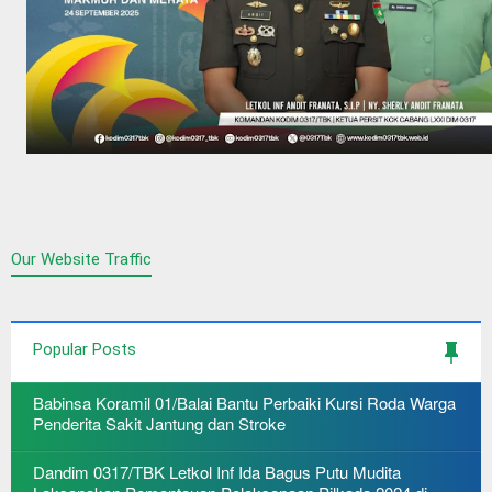
Our Website Traffic
Popular Posts
Babinsa Koramil 01/Balai Bantu Perbaiki Kursi Roda Warga
Penderita Sakit Jantung dan Stroke
Dandim 0317/TBK Letkol Inf Ida Bagus Putu Mudita