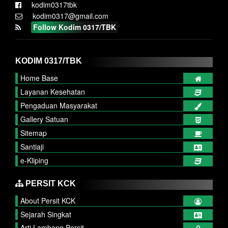
kodim0317tbk
kodim0317@gmail.com
Follow Kodim 0317/TBK
KODIM 0317/TBK
Home Base
Layanan Kesehatan
Pengaduan Masyarakat
Gallery Satuan
Sitemap
Santiaji
e-Kliping
PERSIT KCK
About Persit KCK
Sejarah Singkat
Arti Lambang Persit