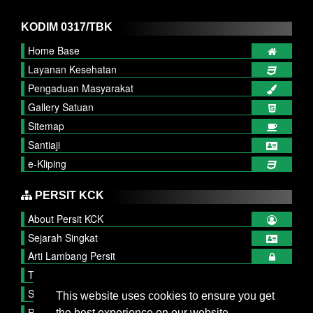
KODIM 0317/TBK
Home Base
Layanan Kesehatan
Pengaduan Masyarakat
Gallery Satuan
Sitemap
Santiaji
e-Kliping
PERSIT KCK
About Persit KCK
Sejarah Singkat
Arti Lambang Persit
Tupok, Sifat dan Watak
Struktur Organisasi
This website uses cookies to ensure you get
Publikasi Persit
the best experience on our website.