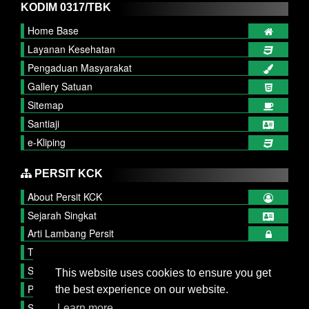
KODIM 0317/TBK
Home Base
Layanan Kesehatan
Pengaduan Masyarakat
Gallery Satuan
Sitemap
Santiaji
e-Kliping
PERSIT KCK
About Persit KCK
Sejarah Singkat
Arti Lambang Persit
Tupok, Sifat dan Watak
Struktur Organisasi
This website uses cookies to ensure you get
Publikasi Persit
the best experience on our website.
Serba Serbi
Learn more