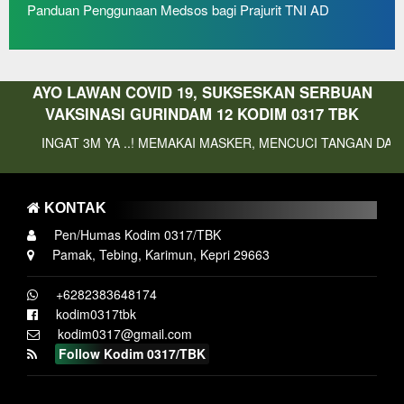
Panduan Penggunaan Medsos bagi Prajurit TNI AD
AYO LAWAN COVID 19, SUKSESKAN SERBUAN
VAKSINASI GURINDAM 12 KODIM 0317 TBK
T 3M YA ..! MEMAKAI MASKER, MENCUCI TANGAN DAN MENJAGA 
KONTAK
Pen/Humas Kodim 0317/TBK
Pamak, Tebing, Karimun, Kepri 29663
+6282383648174
kodim0317tbk
kodim0317@gmail.com
Follow Kodim 0317/TBK