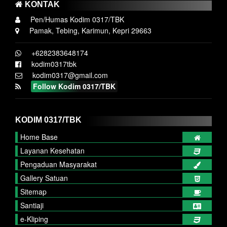
KONTAK
Pen/Humas Kodim 0317/TBK
Pamak, Tebing, Karimun, Kepri 29663
+6282383648174
kodim0317tbk
kodim0317@gmail.com
Follow Kodim 0317/TBK
KODIM 0317/TBK
Home Base
Layanan Kesehatan
Pengaduan Masyarakat
Gallery Satuan
Sitemap
Santiaji
e-Kliping