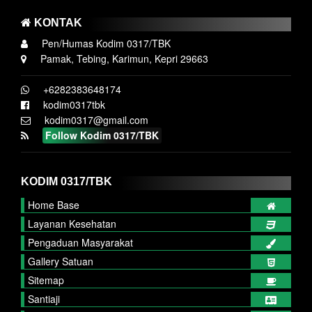
KONTAK
Pen/Humas Kodim 0317/TBK
Pamak, Tebing, Karimun, Kepri 29663
+6282383648174
kodim0317tbk
kodim0317@gmail.com
Follow Kodim 0317/TBK
KODIM 0317/TBK
Home Base
Layanan Kesehatan
Pengaduan Masyarakat
Gallery Satuan
Sitemap
Santiaji